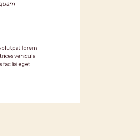
liquam
s volutpat lorem
trices vehicula
facilisi eget