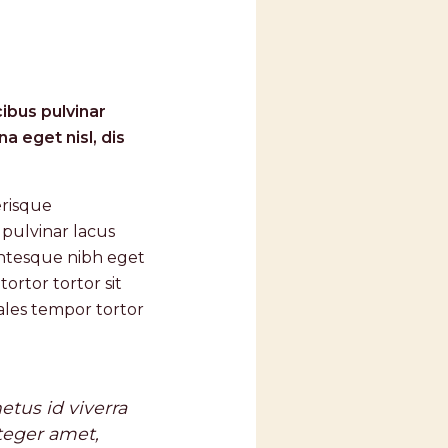
cibus pulvinar
 eget nisl, dis
erisque
 pulvinar lacus
lentesque nibh eget
tortor tortor sit
odales tempor tortor
tus id viverra
nteger amet,