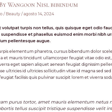
 By Wangoon Nisl bibendum
io
/
Beauty
/
agosto 14, 2024
 volutpat turpis non tellus, quis quisque eget odio fau
 suspendisse et phasellus euismod enim morbi nibh urna
dum pellentesque augue.
 turpis elementum pharetra, cursus bibendum dolor scel
la et mauris tincidunt ullamcorper feugiat vitae odio est,
 viverra eget sapien aliquet aenean feugiat dignissim pel
 ultricies id ultricies sollicitudin vitae id magna sed sed 
feugiat facilisis quis pulvinar suscipit lorem et viverra s
am purus tortor, amet mauris elementum netus ne
obortis tellus suscipit tristique suspendisse velit i