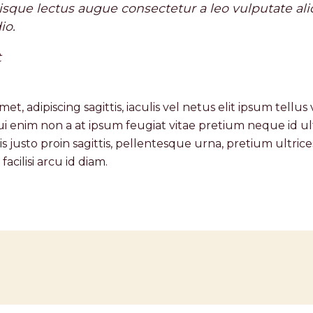
erisque lectus augue consectetur a leo vulputate a
io.
t
, adipiscing sagittis, iaculis vel netus elit ipsum tellu
i enim non a at ipsum feugiat vitae pretium neque id ul
s justo proin sagittis, pellentesque urna, pretium ultrices 
 facilisi arcu id diam.