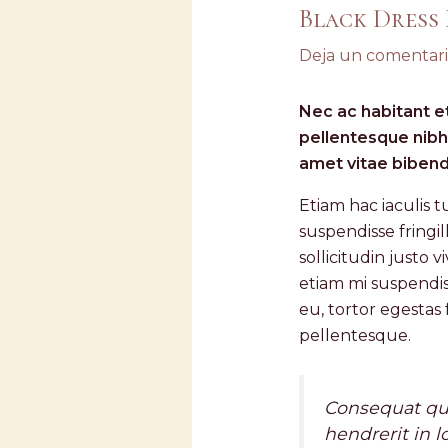
Black Dress
Deja un comentar
Nec ac habitant et
pellentesque nibh
amet vitae biben
Etiam hac iaculis
suspendisse fringil
sollicitudin justo
etiam mi suspendisse
eu, tortor egestas 
pellentesque.
Consequat qu
hendrerit in l