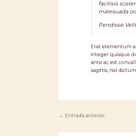
facilisis scel
malesuada od
Pendisse Veli
Erat elementum amet
integer quisque du
ante ac est convalli
sagittis, nisl dictum
←
Entrada anterior